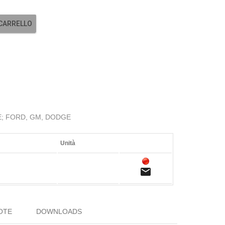
 CARRELLO
; FORD, GM, DODGE
Unità
email
OTE
DOWNLOADS