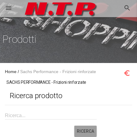
search
menu
Prodotti
Home
Sachs Performance - Frizioni rinforzate
euro_symbol
SACHS PERFORMANCE - Frizioni rinforzate
Ricerca prodotto
Ricerca...
RICERCA