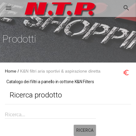
search
menu
Prodotti
Home
K&N filtri aria sportivi & aspirazione diretta
euro_symbol
Catalogo dei filtri a panello in cottone K&N Filters
Ricerca prodotto
Ricerca...
RICERCA