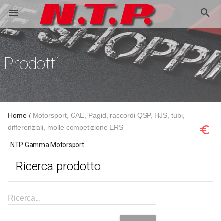
search
menu
Prodotti
Home
Motorsport, CAE, Pagid, raccordi QSP, HJS, tubi,
differenziali, molle competizione ERS
euro_symbol
NTP Gamma Motorsport
Ricerca prodotto
Ricerca...