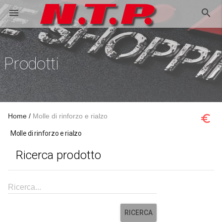
search
menu
Prodotti
Home
Molle di rinforzo e rialzo
euro_symbol
Molle di rinforzo e rialzo
Ricerca prodotto
Ricerca...
RICERCA