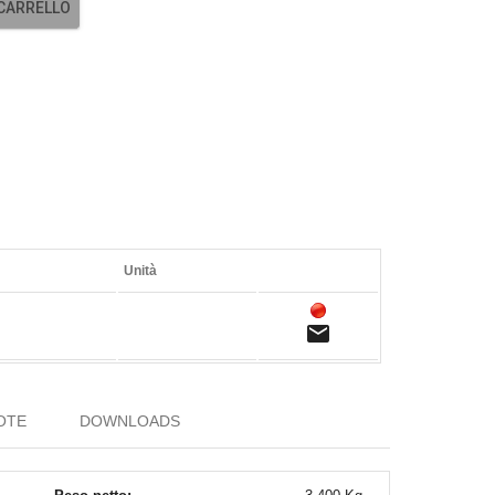
 CARRELLO
Unità
email
OTE
DOWNLOADS