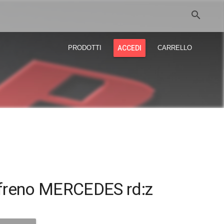
search
PRODOTTI
ACCEDI
CARRELLO
e freno MERCEDES rd:z