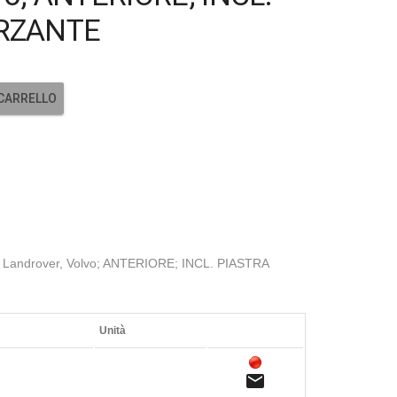
RZANTE
 CARRELLO
Landrover, Volvo; ANTERIORE; INCL. PIASTRA
Unità
email