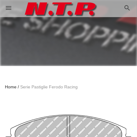
search
menu
Home
Serie Pastiglie Ferodo Racing