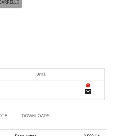
 CARRELLO
Unità
email
OTE
DOWNLOADS