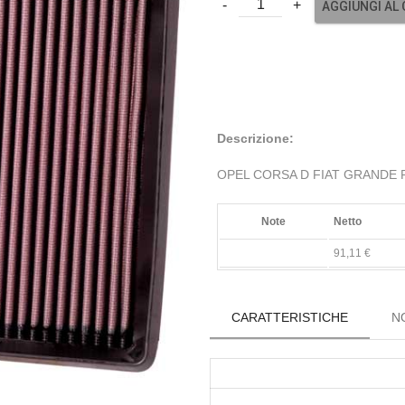
AGGIUNGI AL
Descrizione:
OPEL CORSA D FIAT GRANDE
Note
Netto
91,11 €
CARATTERISTICHE
N