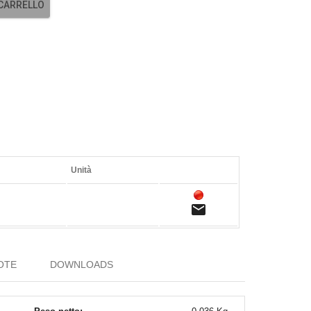
 CARRELLO
Unità
email
OTE
DOWNLOADS