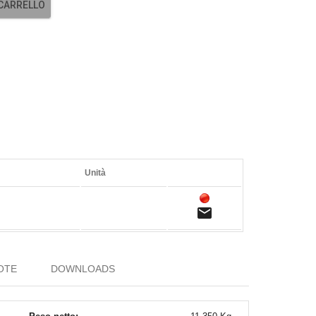
 CARRELLO
Unità
email
OTE
DOWNLOADS