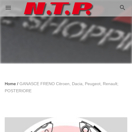
search
menu
Home
GANASCE FRENO Citroen, Dacia, Peugeot, Renault;
POSTERIORE