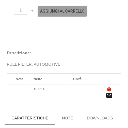
AGGIUNGI AL CARRELLO
Descrizione:
FUEL FILTER; AUTOMOTIVE
Note
Netto
Unità
19,95 €
email
CARATTERISTICHE
NOTE
DOWNLOADS