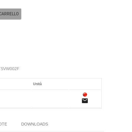
 CARRELLO
 MTSVW002F
Unità
email
OTE
DOWNLOADS