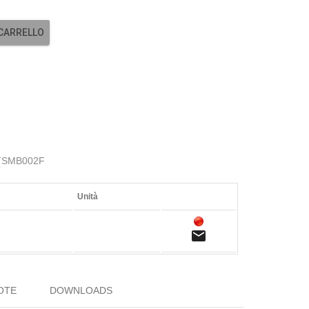
 CARRELLO
 MTSMB002F
Unità
email
OTE
DOWNLOADS