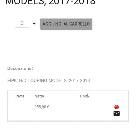
MODELS; 2017-2018
AGGIUNGI AL CARRELLO
Descrizione:
FIPK; H/D TOURING MODELS; 2017-2018
Note
Netto
Unità
255,98 €
email