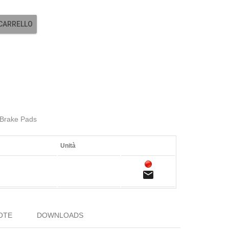
 CARRELLO
Brake Pads
Unità
email
OTE
DOWNLOADS