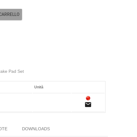
 CARRELLO
ake Pad Set
Unità
email
OTE
DOWNLOADS