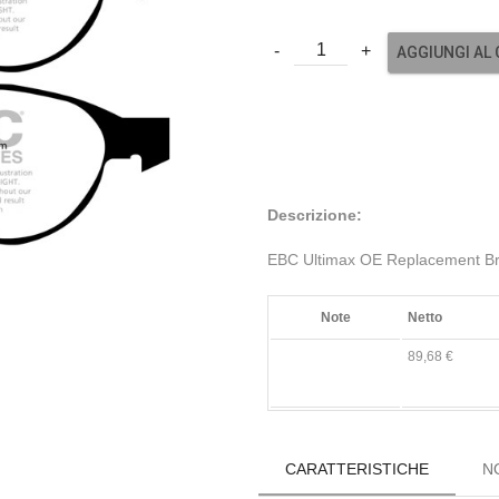
AGGIUNGI AL
Descrizione:
EBC Ultimax OE Replacement Br
Note
Netto
89,68 €
CARATTERISTICHE
N