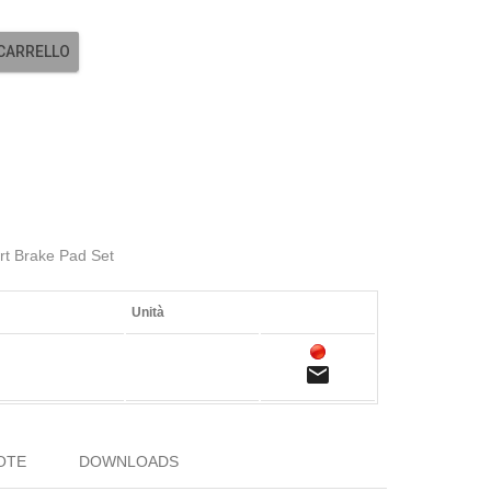
 CARRELLO
rt Brake Pad Set
Unità
email
OTE
DOWNLOADS