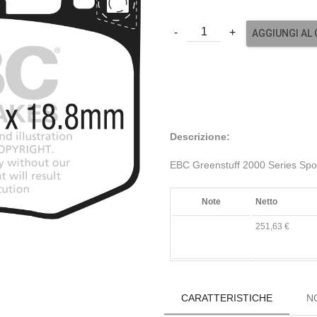
AGGIUNGI AL
Descrizione:
EBC Greenstuff 2000 Series Spo
Note
Netto
251,63 €
CARATTERISTICHE
N