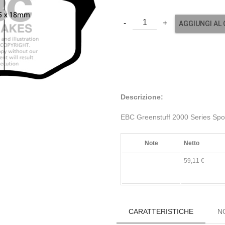
AGGIUNGI AL
Descrizione:
EBC Greenstuff 2000 Series Spo
Note
Netto
59,11 €
CARATTERISTICHE
N