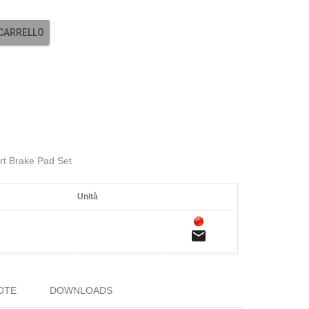
 CARRELLO
rt Brake Pad Set
Unità
email
OTE
DOWNLOADS