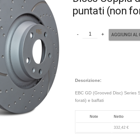
puntati (non for
AGGIUNGI AL
Descrizione:
EBC GD (Grooved Disc) Series Spo
forati) e baffati
Note
Netto
332,42 €