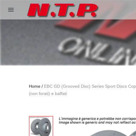
menu
Home
EBC GD (Grooved Disc) Series Sport Discs Coppia
(non forati) e baffati