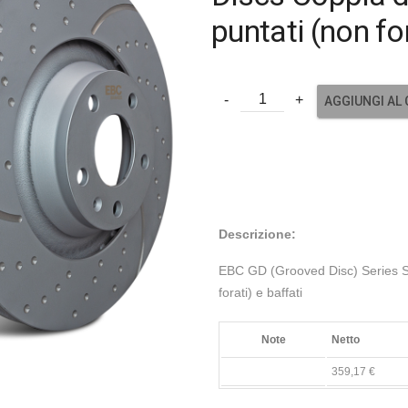
puntati (non for
AGGIUNGI AL
Descrizione:
EBC GD (Grooved Disc) Series Spo
forati) e baffati
Note
Netto
359,17 €