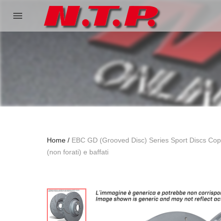
menu
Home
EBC GD (Grooved Disc) Series Sport Discs Coppia
(non forati) e baffati