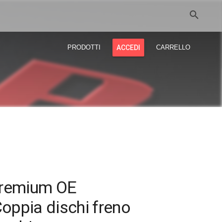
search
PRODOTTI
ACCEDI
CARRELLO
Premium OE
oppia dischi freno