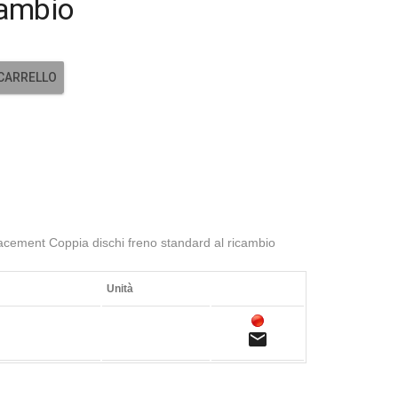
cambio
 CARRELLO
ement Coppia dischi freno standard al ricambio
Unità
email