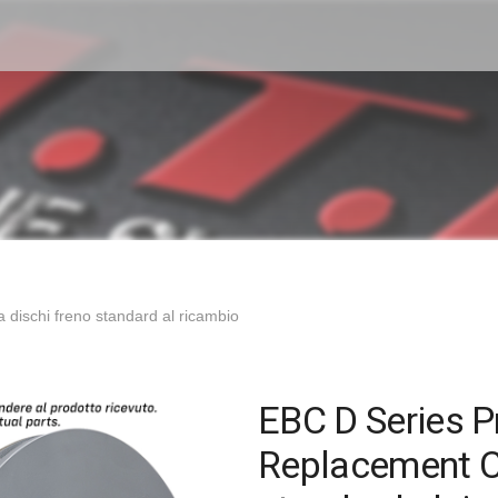
ischi freno standard al ricambio
EBC D Series 
Replacement C