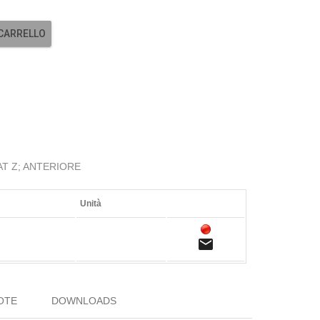
 CARRELLO
T Z; ANTERIORE
Unità
email
OTE
DOWNLOADS