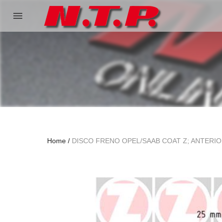
menu
Home
DISCO FRENO OPEL/SAAB COAT Z; ANTERI