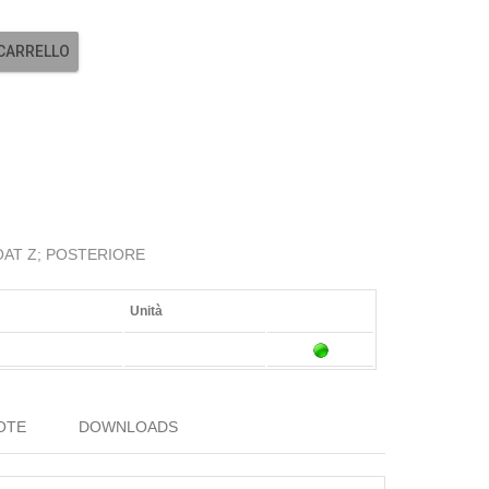
 CARRELLO
AT Z; POSTERIORE
Unità
OTE
DOWNLOADS