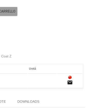
 CARRELLO
) Coat Z
Unità
email
OTE
DOWNLOADS