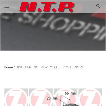
search
menu
Home
DISCO FRENO BMW COAT Z; POSTERIORE