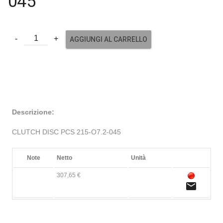
045
AGGIUNGI AL CARRELLO
Descrizione:
CLUTCH DISC PCS 215-O7.2-045
Note
Netto
Unità
307,65 €
email