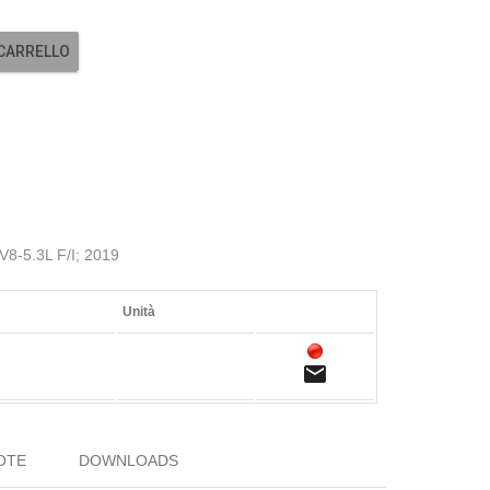
 CARRELLO
-5.3L F/I; 2019
Unità
email
OTE
DOWNLOADS