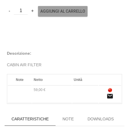
AGGIUNGI AL CARRELLO
Descrizione:
CABIN AIR FILTER
Note
Netto
Unità
59,00 €
email
CARATTERISTICHE
NOTE
DOWNLOADS