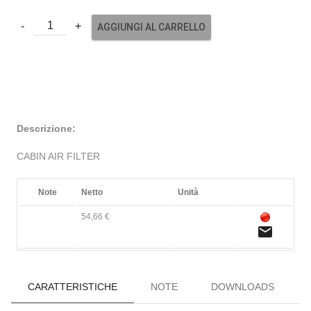
AGGIUNGI AL CARRELLO
Descrizione:
CABIN AIR FILTER
Note
Netto
Unità
54,66 €
email
CARATTERISTICHE
NOTE
DOWNLOADS