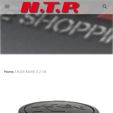
search
menu
Home
AUDI A4/A5 3.2 V6